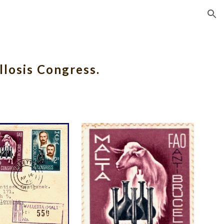
ion
losis Congress. 