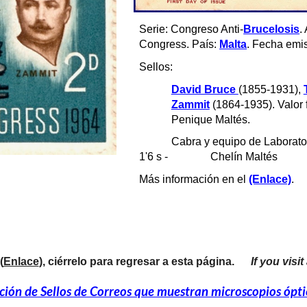
Serie: Congreso Anti-
Brucelosis
.
Congress. País: 
Malta
. Fecha emi
Sellos:
David Bruce 
(1855-1931), 
Zammit
 (1864-1935). Valor fa
Penique Maltés.
Cabra y equipo de Laboratorio
1'6 s - 
  Chelín Maltés
Más información en el 
(Enlace)
.
(
Enlace
), ciérrelo para regresar a esta página.      
If you visi
ción de Sellos de Correos que muestran microscopios ópti