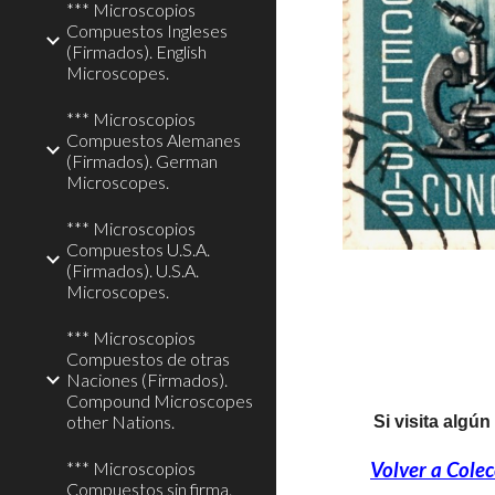
*** Microscopios
Compuestos Ingleses
(Firmados). English
Microscopes.
*** Microscopios
Compuestos Alemanes
(Firmados). German
Microscopes.
*** Microscopios
Compuestos U.S.A.
(Firmados). U.S.A.
Microscopes.
*** Microscopios
Compuestos de otras
Naciones (Firmados).
Compound Microscopes
other Nations.
Si visita algún 
*** Microscopios
Volver a Colec
Compuestos sin firma.