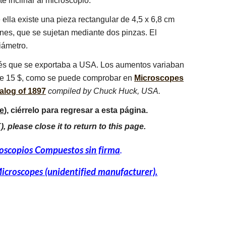
e inclinar al microscopio.
 ella existe una pieza rectangular de 4,5 x 6,8 cm
ones, que se sujetan mediante dos pinzas. El
iámetro.
cés que se exportaba a USA. Los aumentos variaban
 de 15 $, como se puede comprobar en
Microscopes
alog of 1897
compiled by Chuck Huck, USA.
e
), ciérrelo para regresar a esta página.
), please close it to return to this page.
oscopios Compuestos sin firma
.
croscopes (unidentified manufacturer).