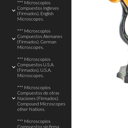
*** Microscopios
Compuestos Ingleses
(Firmados). English
Microscopes.
*** Microscopios
Compuestos Alemanes
(Firmados). German
Microscopes.
*** Microscopios
Compuestos U.S.A.
(Firmados). U.S.A.
Microscopes.
*** Microscopios
Compuestos de otras
Naciones (Firmados).
Compound Microscopes
other Nations.
*** Microscopios
Compuestos sin firma.