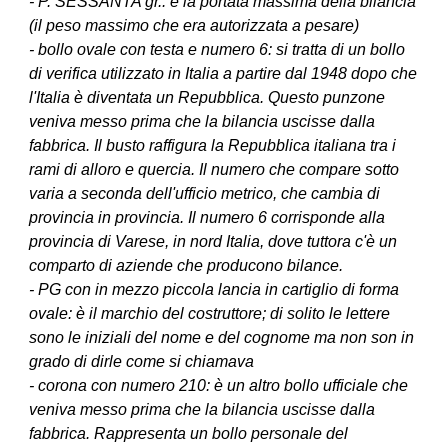
- P. SESSANTA gr.: è la portata massima della bilancia
(il peso massimo che era autorizzata a pesare)
- bollo ovale con testa e numero 6: si tratta di un bollo
di verifica utilizzato in Italia a partire dal 1948 dopo che
l'Italia è diventata un Repubblica. Questo punzone
veniva messo prima che la bilancia uscisse dalla
fabbrica. Il busto raffigura la Repubblica italiana tra i
rami di alloro e quercia. Il numero che compare sotto
varia a seconda dell'ufficio metrico, che cambia di
provincia in provincia. Il numero 6 corrisponde alla
provincia di Varese, in nord Italia, dove tuttora c'è un
comparto di aziende che producono bilance.
- PG con in mezzo piccola lancia in cartiglio di forma
ovale: è il marchio del costruttore; di solito le lettere
sono le iniziali del nome e del cognome ma non son in
grado di dirle come si chiamava
- corona con numero 210: è un altro bollo ufficiale che
veniva messo prima che la bilancia uscisse dalla
fabbrica. Rappresenta un bollo personale del