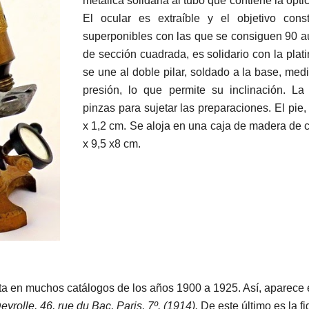
metálica solidaria al tubo que contiene la ópti
El ocular es extraíble y el objetivo cons
superponibles con las que se consiguen 90 a
de sección cuadrada, es solidario con la plat
se une al doble pilar, soldado a la base, medi
presión, lo que permite su inclinación. La
pinzas para sujetar las preparaciones. El pie,
x 1,2 cm. Se aloja en una caja de madera de
x 9,5 x8 cm.
nta en muchos catálogos de los años 1900 a 1925. Así, aparece 
eyrolle, 46, rue du Bac, Paris, 7º. (1914).
De este último es la f