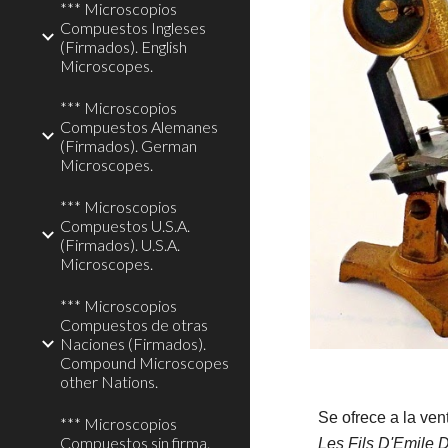
*** Microscopios
Compuestos Ingleses
(Firmados). English
Microscopes.
*** Microscopios
Compuestos Alemanes
(Firmados). German
Microscopes.
*** Microscopios
Compuestos U.S.A.
(Firmados). U.S.A.
Microscopes.
*** Microscopios
Compuestos de otras
Naciones (Firmados).
Compound Microscopes
other Nations.
Se ofrece a la ve
*** Microscopios
Compuestos sin firma.
Les Fils D'Emile D