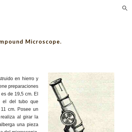
ion
ompound Microscope.
truido en hierro y
iene preparaciones
 es de 19,5 cm. El
y el del tubo que
es 11 cm. Posee un
ealiza al girar la
alberga una pieza