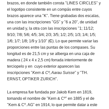
brazos, en donde también consta "LINES CIRCLES" y 
el logotipo consistente en un compás entre cuyos 
brazos aparece una "K". Tiene grabadas dos escalas, 
una con las inscripciones "GS" y "6 a 20", de unidad 
en unidad y, la otra con las inscripciones "1; 11/12; 
9/10; 7/8; 5/6; 4/5; 3/4; 2/3; 3/5; 1/2; 2/5; 1/3; 1/4; 1/5; 
1/6; 1/7; 1/8; 1/9 y 1/10" (
C
). Lo que permite variar las 
proporciones entre las puntas de los compases. Su 
longitud es de 21,5 cm y se alberga en una caja de 
madera ( 24 x 4 x 2,5 cm) forrada interiormente de 
terciopelo y en  cuyo exterior aparecen las 
inscripciones "
Kern & Cº, Aarau Suisse
" y "TH. 
ERNST, OPTIKER ZURICH". 
La empresa fue fundada por Jakob Kern en 1819, 
tomando el nombre de "Kern & Cº" en 1885 y el de 
"Kern & Cº. AG" en 1914, lo que permite datar a este 