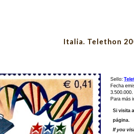
ip to main content
Skip to navigat
Italia. Telethon 2
Sello: 
Tele
Fecha emisi
3.500.000.
Para más in
Si visita 
página.
If you vis