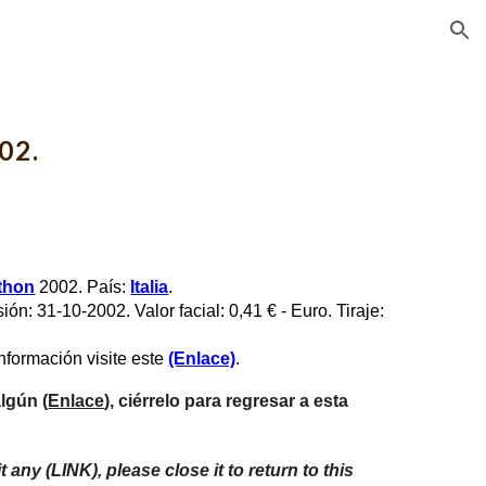
ion
002.
thon
 2002. País: 
Italia
.
ón: 31-10-2002. Valor facial: 0,41 € - Euro. Tiraje: 
formación visite este 
(Enlace)
.
algún (
Enlace
), ciérrelo para regresar a esta 
it any (LINK), please close it to return to this 