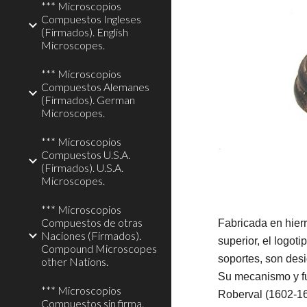
*** Microscopios
Compuestos Ingleses
(Firmados). English
Microscopes.
*** Microscopios
Compuestos Alemanes
(Firmados). German
Microscopes.
*** Microscopios
Compuestos U.S.A.
(Firmados). U.S.A.
Microscopes.
*** Microscopios
Compuestos de otras
Fabricada en hierr
Naciones (Firmados).
superior, el logo
Compound Microscopes
soportes, son des
other Nations.
Su mecanismo y f
*** Microscopios
Roberval (1602-1
Compuestos sin firma.