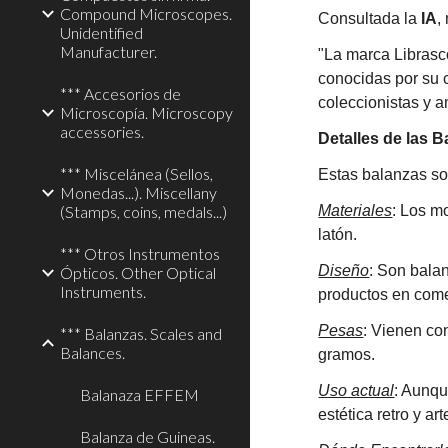
Compound Microscopes.
Consultada la
IA
,
Unidentified
Manufacturer.
"La marca Librasco
conocidas por su c
*** Accesorios de
coleccionistas y 
Microscopía. Microscopy
accessories.
Detalles de las 
*** Miscelánea (Sellos,
Estas balanzas son
Monedas...). Miscellany
(Stamps, coins, medals...)
Materiales
: Los m
latón.
*** Otros Instrumentos
Diseño
: Son balan
Ópticos. Other Optical
Instruments.
productos en come
Pesas
: Vienen co
*** Balanzas. Scales and
Balances.
gramos.
Uso actual
: Aunqu
Balanaza EFFEM
estética retro y ar
Balanza de Guineas.