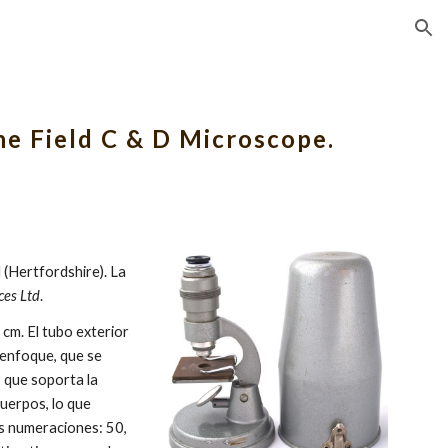
ion
he Field C & D Microscope.
Hertfordshire). La 
ces Ltd
. 
cm. El tubo exterior 
enfoque, que se 
 que soporta la 
uerpos, lo que 
s numeraciones: 50, 