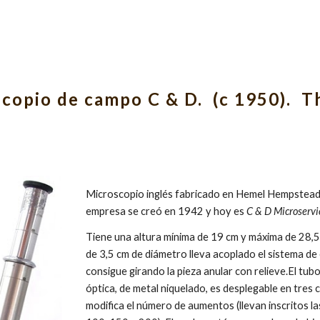
ip to main content
Skip to navigat
copio de campo C & D.  (c 1950).  T
Microscopio inglés fabricado en Hemel Hempstead (
empresa se creó en 1942 y hoy es 
C & D Microservi
Tiene una altura mínima de 19 cm y máxima de 28,5 
de 3,5 cm de diámetro lleva acoplado el sistema de 
consigue girando la pieza anular con relieve.El tubo
óptica, de metal niquelado, es desplegable en tres c
modifica el número de aumentos (llevan inscritos la