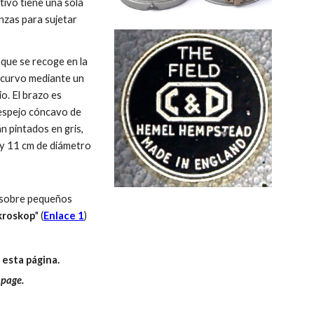
ivo tiene una sola 
nzas para sujetar 
que se recoge en la 
o curvo mediante un 
o. El brazo es 
 espejo cóncavo de 
 pintados en gris, 
 y 11 cm de diámetro 
o sobre pequeños 
kroskop
" (
Enlace 1
) 
a esta página.
s page.