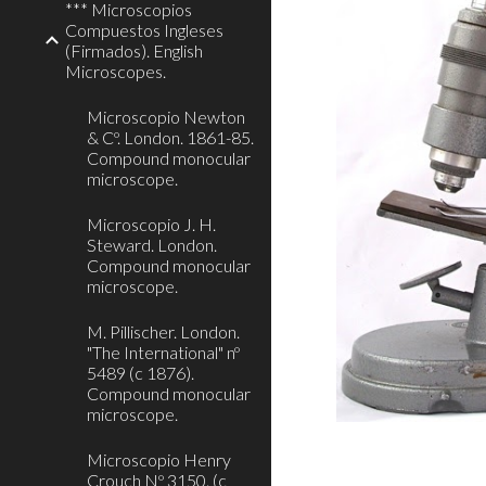
*** Microscopios
Compuestos Ingleses
(Firmados). English
Microscopes.
Microscopio Newton
& Cº. London. 1861-85.
Compound monocular
microscope.
Microscopio J. H.
Steward. London.
Compound monocular
microscope.
M. Pillischer. London.
"The International" nº
5489 (c 1876).
Compound monocular
microscope.
Microscopio Henry
Crouch Nº 3150. (c