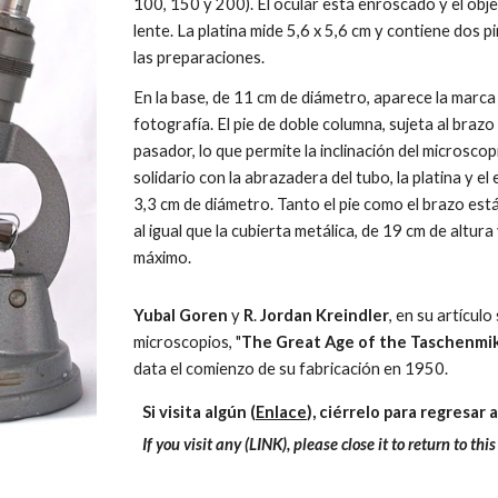
100, 150 y 200). El ocular está enroscado y el objet
lente. La platina mide 5,6 x 5,6 cm y contiene dos pi
las preparaciones. 
En la base, de 11 cm de diámetro, aparece la marca 
fotografía. El pie de doble columna, sujeta al braz
pasador, lo que permite la inclinación del microscopi
solidario con la abrazadera del tubo, la platina y el
3,3 cm de diámetro. Tanto el pie como el brazo están
al igual que la cubierta metálica, de 19 cm de altura
máximo. 
Yubal Goren 
y 
R
. 
Jordan Kreindler
, en su artícul
microscopios, "
The Great Age of the Taschenmi
data el comienzo de su fabricación en 1950. 
Si visita algún (
Enlace
), ciérrelo para regresar 
If you visit any (LINK), please close it to return to thi