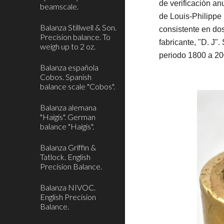
de verificación an
beamscale.
de Louis-Philippe 
Balanza Stillwell & Son.
consistente en do
Precision balance. To
fabricante, "D. J"
weigh up to 2 oz.
periodo 1800 a 200
Balanza española
Cobos. Spanish
balance scale "Cobos".
Balanza alemana
"Haigis". German
balance "Haigis".
Balanza Griffin &
Tatlock. English
Precision Balance.
Balanza NIVOC.
English Precision
Balance.