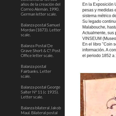
años de la creación del
En la Exposición 
Correo Alemán. 1990.
pesas y medidas er
German letter scale.
sistema métrico d
Su legado continuó
Balanza postal Samuel
Malabouche, hasta
Mordan (1873). Letter
Actualmente, sus 
scale.
VINSEUM (Museo de
En el libro "Coin 
Balanza Postal De
información
. A co
Grave Short & Cº. Post
Office letter scale.
el periodo 1852 a
Balanza postal
Fairbanks. Letter
scale.
Balanza postal George
Salter Nº 11 (c 1935).
Letter scale.
Balanza bilateral Jakob
Maul. Bilateral postal