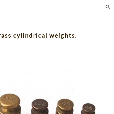
ion
rass cylindrical weights.