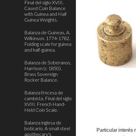
Final del siglo XVIII.
Cased Coin Balance
with Guinea and Half
Guinea Weights.
Balanza de Guineas, A.
Wilkinson. 1774-1782.
Folding scale for guinea
and half-guinea.
Balanza de Soberanos,
Harrison (c 1850).
Brass Sovereign
Rocker Balance.
Balanza frncesa de
cambista. Final del siglo
XVIII. French Hand-
Held Coin Scale.
Balanza inglesa de
boticario. A small steel
Particular interé
apothecary's