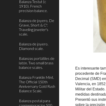
Balanza Testut (c
1910). French
precision balance.
Balanza de joyero, De
Grave, Short & Cº.
Traveling jeweler's
scale.
Balanza de joyero.
Diamond scale.
Balanzas portátiles de
latón. Two small brass
balance scales.
Es interesante t
procedente de Fran
Balanza Franklin Mint.
Decimal (SMD) en 
The Official 150th
Valencia, en 1852.
Anniversary Gold Rush
Militar del Estado
Balance Scale.
medidas destinadas
Presentó sus inst
Balanza postal para
sobre la precisión
conmemorar los 500