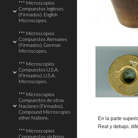
*** Microscopios
Compuestos Ingleses
(Firmados). English
Microscopes.
*** Microscopios
Compuestos Alemanes
(Firmados). German
Microscopes.
*** Microscopios
Compuestos U.S.A.
(Firmados). U.S.A.
Microscopes.
*** Microscopios
Compuestos de otras
Naciones (Firmados).
Compound Microscopes
other Nations.
En la parte superi
Real y debajo, di
*** Microscopios
Compuestos sin firma.