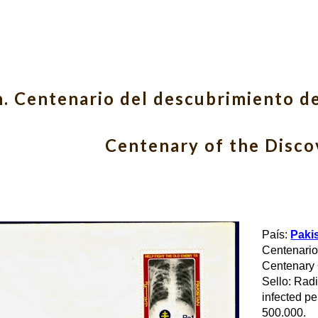
ip to main content
Skip to navigat
. Centenario del descubrimiento del
Centenary of the Disco
País: 
Paki
Centenario 
Centenary 
Sello: Radi
infected pe
500.000.