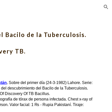
ion
 Bacilo de la Tuberculosis. 
very TB.
stán
. 
Sobre del primer día (24-3-1982) Lahore. 
Serie: 
del descubrimiento del Bacilo de la Tuberculosis. 
Of Discovery Of TB Bacillus.
ografía de tórax de persona infectada. Chest x-ray of 
rson. Valor facial: 1 ₨ - Rupia Pakistaní. Tiraje: 