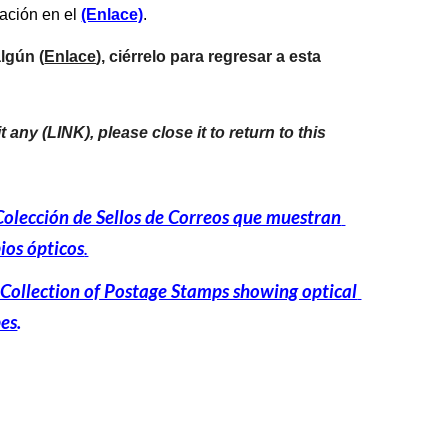
ación en el 
(Enlace)
.
algún (
Enlace
), ciérrelo para regresar a esta 
it any (LINK), please close it to return to this 
Colección de Sellos de Correos que muestran 
ios ópticos
.
 Collection of Postage Stamps showing optical 
pes
.