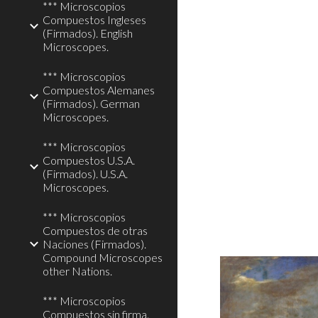
*** Microscopios
Compuestos Ingleses
(Firmados). English
Microscopes.
*** Microscopios
Compuestos Alemanes
(Firmados). German
Microscopes.
*** Microscopios
Compuestos U.S.A.
(Firmados). U.S.A.
Microscopes.
*** Microscopios
Compuestos de otras
Naciones (Firmados).
Compound Microscopes
other Nations.
*** Microscopios
Compuestos sin firma.