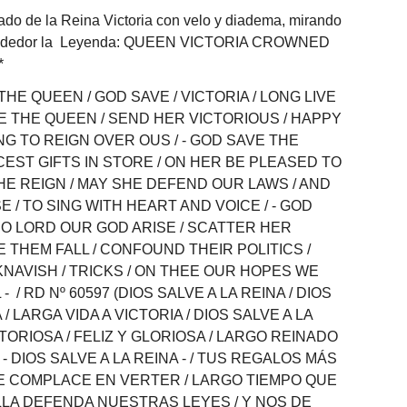
ado de la Reina Victoria con velo y
diadema
, mirando
rededor la Leyenda:
QUEEN
VICTORIA CROWNED
*
THE QUEEN / GOD SAVE / VICTORIA / LONG LIVE
VE THE QUEEN / SEND HER VICTORIOUS / HAPPY
NG TO REIGN OVER OUS / - GOD SAVE THE
ICEST GIFTS IN STORE
/ ON HER BE PLEASED TO
HE REIGN / MAY SHE DEFEND OUR LAWS / AND
 / TO SING WITH HEART AND VOICE / - GOD
/ O LORD OUR GOD ARISE / SCATTER HER
E THEM FALL / CONFOUND THEIR POLITICS /
NAVISH / TRICKS / ON THEE OUR HOPES WE
L - / RD Nº 60597 (DIOS SALVE A LA REINA / DIOS
 / LARGA VIDA A VICTORIA / DIOS SALVE A LA
CTORIOSA / FELIZ Y GLORIOSA / LARGO REINADO
 DIOS SALVE A LA REINA - / TUS REGALOS MÁS
SE COMPLACE EN VERTER / LARGO TIEMPO QUE
ELLA DEFENDA NUESTRAS LEYES / Y NOS DE