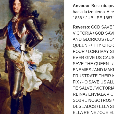
Anverso
: Busto drape
hacia la izquierda. Al
1838
* JUBILEE 1887 
Reverso
: GOD SAVE 
VICTORIA / GOD SA
AND
GLO
RIOUS / LO
QUEEN - / THY CHO
POUR / LONG MAY S
EVER GIVE US CAUSE
SAVE THE QUEEN - 
ENEMIES / AND MAK
FRUSTRATE THEIR K
FIX / - O SAVE US AL
TE SALVE / VICTORIA
REINA / ENVÍALA VI
SOBRE NOSOTROS / -
DESEADOS / ELLA 
ELLA REINE / QUE 