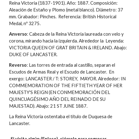
Reina Victoria (1837-1901). Año: 1887. Composición:
Aleación de Estaño y Plomo (metal blanco). Diámetro: 37
mm. Grabador: Pinches. Referencia: British Historical
Medal, nº 3275.
Anverso
: Cabeza de la Reina Victoria laureada con velo y
corona, mirando hacia la izquierda. Alrededor la Leyenda:
VICTORIA QUEEN OF GRAT BRITAIN & IRELAND. Abajo:
DUKE OF LANCASTER.
Reverso
: Las torres de entrada al castillo, separan el
Escudos de Armas Real y el Escudo de Lancaster. En
exergo: LANCASTER / T: STOREY, MAYOR. Alrededor: IN
COMMEMORATION OF THE FIFTIETH YEAR OF HER
MAJESTY'S REIGN (EN CONMEMORACIÓN DEL
QUINCUAGÉSIMO AÑO DEL REINADO DE SU
MAJESTAD). Abajo: 21 ST JUNE 1887.
La Reina Victoria ostentaba el título de Duquesa de
Lancaster.
Si visita algún (
Enlace
), ciérrelo para regresar