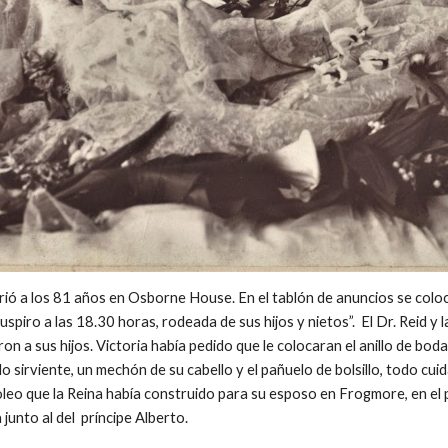
urió a los 81 años en Osborne House. En el tablón de anuncios se col
uspiro a las 18.30 horas, rodeada de sus hijos y nietos”. El Dr. Reid y l
on a sus hijos. Victoria había pedido que le colocaran el anillo de bo
 sirviente, un mechón de su cabello y el pañuelo de bolsillo, todo cuid
leo que la Reina había construido para su esposo en Frogmore, en el p
 junto al del príncipe Alberto.