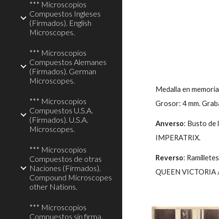
*** Microscopios
Compuestos Ingleses
(Firmados). English
Microscopes.
*** Microscopios
Compuestos Alemanes
(Firmados). German
Microscopes.
Medalla en memoria 
*** Microscopios
Grosor: 4 mm. Graba
Compuestos U.S.A.
(Firmados). U.S.A.
Anverso
: Busto de
Microscopes.
IMPERATRIX.
*** Microscopios
Reverso
: Ramillet
Compuestos de otras
Naciones (Firmados).
QUEEN VICTORIA /
Compound Microscopes
other Nations.
*** Microscopios
Compuestos sin firma.