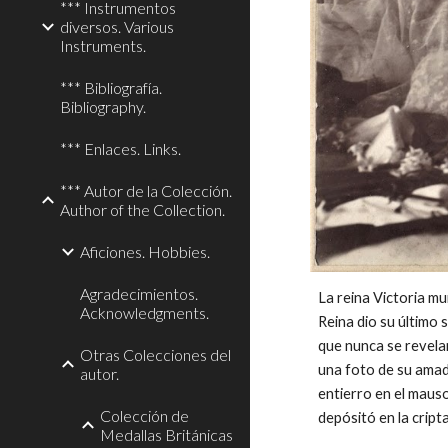
*** Instrumentos
diversos. Various
Instruments.
*** Bibliografía.
Bibliography.
*** Enlaces. Links.
*** Autor de la Colección.
Author of the Collection.
Aficiones. Hobbies.
Agradecimientos.
La reina Victoria m
Acknowledgments.
Reina dio su último s
que nunca se revelar
Otras Colecciones del
una foto de su amado
autor.
entierro en el mauso
Colección de
depósitó en la cripta
Medallas Británicas