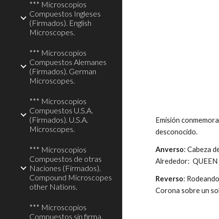
*** Microscopios
Compuestos Ingleses
(Firmados). English
Microscopes.
*** Microscopios
Compuestos Alemanes
(Firmados). German
Microscopes.
*** Microscopios
Compuestos U.S.A.
(Firmados). U.S.A.
Emisión conmemorati
Microscopes.
desconocido.
*** Microscopios
Anverso
: Cabeza de
Compuestos de otras
Alrededor: QUEEN 
Naciones (Firmados).
Compound Microscopes
Reverso
: Rodeando
other Nations.
Corona sobre un sol 
*** Microscopios
Compuestos sin firma.