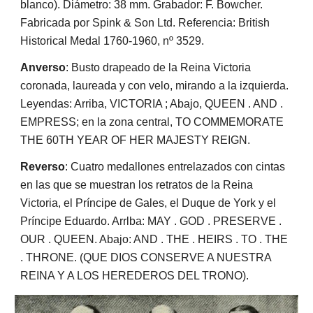
blanco). Diámetro: 38 mm. Grabador: F. Bowcher.
Fabricada por Spink & Son Ltd. Referencia: British
Historical Medal 1760-1960, nº 3529.
Anverso
: Busto drapeado de la Reina Victoria
coronada, laureada y con velo, mirando a la izquierda.
Leyendas: Arriba, VICTORIA ; Abajo, QUEEN . AND .
EMPRESS; en la zona central, TO COMMEMORATE
THE 60TH YEAR OF HER MAJESTY REIGN.
Reverso
: Cuatro medallones entrelazados con cintas
en las que se muestran los retratos de la Reina
Victoria, el Príncipe de Gales, el Duque de York y el
Príncipe Eduardo. Arrlba: MAY . GOD . PRESERVE .
OUR . QUEEN. Abajo: AND . THE . HEIRS . TO . THE
. THRONE. (QUE DIOS CONSERVE A NUESTRA
REINA Y A LOS HEREDEROS DEL TRONO).