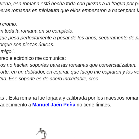
ena, esa romana está hecha toda con piezas a la fragua por par
meras romanas en miniatura que ellos empezaron a hacer para l
 cromo.
n toda la romana en su completo.
e pesa perfectamente a pesar de los años; seguramente de pri
porque son piezas únicas.
amigo.
”.
rreo electrónico me comunica:
llos no hacían soportes para las romanas que comercializaban.
rte, en un doblador, en espiral; que luego me copiaron y los ve
ria. Ese soporte es de acero inoxidable, creo
.
as…Esta romana fue forjada y calibrada por los maestros roma
radecimiento a
Manuel Jaén Peña
no tiene límites.