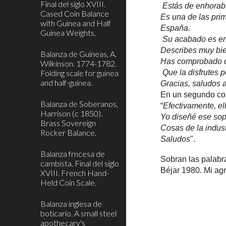
Final del siglo XVIII.
Estás de enhorabu
Cased Coin Balance
Es una de las pri
with Guinea and Half
España.
Guinea Weights.
Su acabado es en
Describes muy bie
Balanza de Guineas, A.
Has comprobado qu
Wilkinson. 1774-1782.
Folding scale for guinea
Que la disfrutes 
and half-guinea.
Gracias, saludos 
En un segundo co
Balanza de Soberanos,
“
Efectivamente, e
Harrison (c 1850).
Yo diseñé ese sopo
Brass Sovereign
Cosas de la indust
Rocker Balance.
Saludos
".
Balanza frncesa de
Sobran las palabr
cambista. Final del siglo
Béjar 1980. Mi ag
XVIII. French Hand-
Held Coin Scale.
Balanza inglesa de
boticario. A small steel
apothecary's