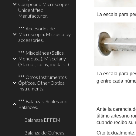
Compound Microscopes.
Unidentified
La escala para pe
Manufacturer.
*** Accesorios de
Microscopía. Microscopy
accessories.
*** Miscelánea (Sellos,
Monedas...). Miscellany
(Stamps, coins, medals...)
La escala para pe
*** Otros Instrumentos
g entre cada núme
Ópticos. Other Optical
Instruments.
*** Balanzas. Scales and
Balances.
Ante la carencia d
último artesano r
Balanaza EFFEM
cuando recibo su 
Balanza de Guineas.
Cito textualmente: