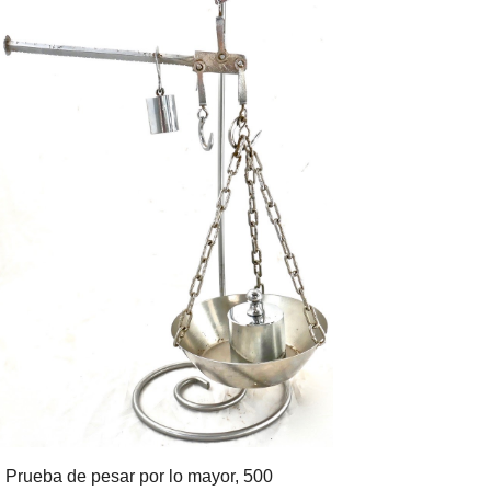
Prueba de pesar por lo m
ay
or,
5
00